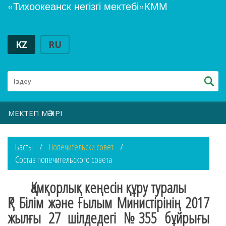
«Тихоокеанск негізгі мектебі»КММ
KZ
RU
МЕКТЕП МӘЗІРІ
Басты
Попечительски совет
Состав попечительского совета
Қамқорлық кеңесін құру туралы
ҚР Білім және Ғылым Министірінің 2017
жылғы 27 шілдедегі №355 бұйрығы