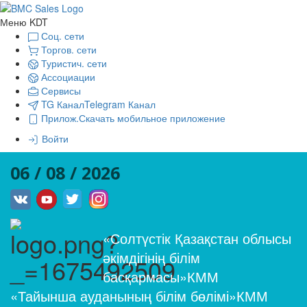
Меню KDT
Соц. сети
Торгов. сети
Туристич. сети
Ассоциации
Сервисы
TG Канал
Telegram Канал
Прилож.
Скачать мобильное приложение
Войти
06 / 08 / 2026
«Солтүстік Қазақстан облысы
әкімдігінің білім
басқармасы»КММ
«Тайынша ауданының білім бөлімі»КММ