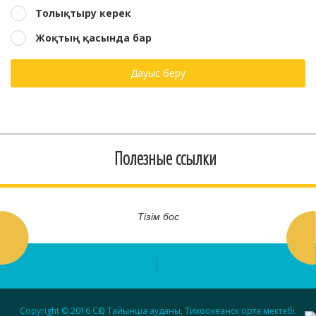
Толықтыру керек
Жоқтың қасында бар
Дауыс беру
Полезные ссылки
Тізім бос
Copyright © 2016 СҚО Тайынша ауданы, Тихоокеанск орта мектебі.