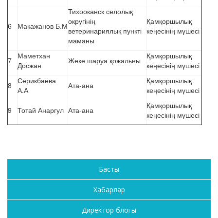
Тихооканск селолық
округінің
Қамқоршылық
6
Макажанов Б.М
ветеринариялық пункті
кеңесінің мүшесі
маманы
Маметхан
Қамқоршылық
7
Жеке шаруа қожалығы
Досжан
кеңесінің мүшесі
Серикбаева
Қамқоршылық
8
Ата-ана
А.А
кеңесінің мүшесі
Қамқоршылық
9
Тотай Анаргул
Ата-ана
кеңесінің мүшесі
Басты
Хабарлар
Директор блогы