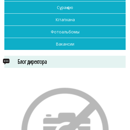
Сұрақ қою
Кітапхана
Фотоальбомы
Вакансии
Блог директора