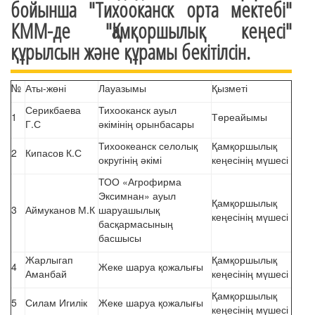
бойынша "Тихооканск орта мектебі"
КММ-де "Қамқоршылық кеңесі"
құрылсын және құрамы бекітілсін.
№
Аты-жөні
Лауазымы
Қызметі
Серикбаева
Тихооканск ауыл
1
Төреайымы
Г.С
әкімінің орынбасары
Тихоокеанск селолық
Қамқоршылық
2
Кипасов К.С
округінің әкімі
кеңесінің мүшесі
ТОО «Агрофирма
Эксимнан» ауыл
Қамқоршылық
3
Аймуканов М.К
шаруашылық
кеңесінің мүшесі
басқармасының
басшысы
Жарлыгап
Қамқоршылық
4
Жеке шаруа қожалығы
Аманбай
кеңесінің мүшесі
Қамқоршылық
5
Силам Игилік
Жеке шаруа қожалығы
кеңесінің мүшесі