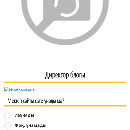
Директор блогы
Мектеп сайты сізге ұнады ма?
Иә, ұнады
Жоқ, ұнамады